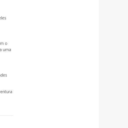
eles
em o
na uma
ades
ventura