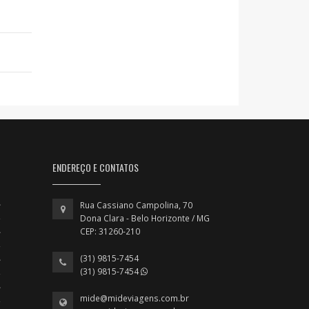
ENDEREÇO E CONTATOS
Rua Cassiano Campolina, 70
Dona Clara - Belo Horizonte / MG
CEP: 31260-210
(31) 9815-7454
(31) 9815-7454
mide@mideviagens.com.br