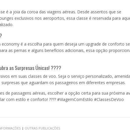
sse é a joia da coroa das viagens aéreas. Desde assentos que se
unges exclusivos nos aeroportos, essa classe é reservada para aqu
lizado.
?
um economy é a escolha para quem deseja um upgrade de conforto s
para as pernas e alguns benefícios adicionais, essa opção proporcio
cubra as Surpresas Únicas! ????
ivos em suas classes de voo. Seja o serviço personalizado, amenid
s surpresas que aguardam os passageiros em diferentes empresas.
es de passagens aéreas, escolher a opção certa para sua próxima a
colar com estilo e conforto! ???? #ViagemComEstilo #ClassesDeVoo
 INFORMAÇÕES
|
OUTRAS PUBLICAÇÕES