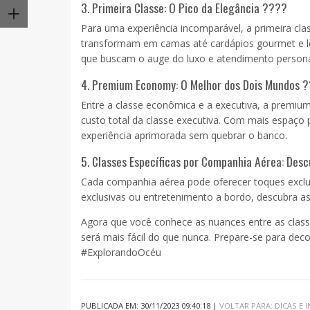
3. Primeira Classe: O Pico da Elegância ????
Para uma experiência incomparável, a primeira cla
transformam em camas até cardápios gourmet e lo
que buscam o auge do luxo e atendimento persona
4. Premium Economy: O Melhor dos Dois Mundos ?
Entre a classe econômica e a executiva, a premi
custo total da classe executiva. Com mais espaço 
experiência aprimorada sem quebrar o banco.
5. Classes Específicas por Companhia Aérea: Des
Cada companhia aérea pode oferecer toques exclus
exclusivas ou entretenimento a bordo, descubra a
Agora que você conhece as nuances entre as class
será mais fácil do que nunca. Prepare-se para de
#ExplorandoOcéu
PUBLICADA EM: 30/11/2023 09:40:18 |
VOLTAR PARA: DICAS E