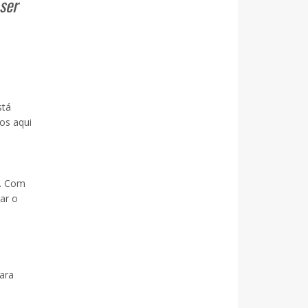
ser
stá
os aqui
o. Com
ar o
ara