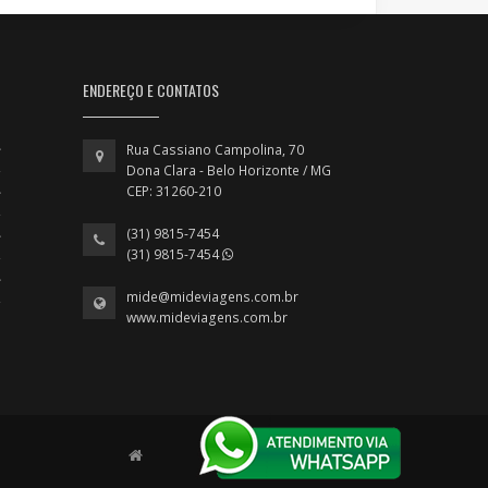
ENDEREÇO E CONTATOS
Rua Cassiano Campolina, 70
Dona Clara - Belo Horizonte / MG
CEP: 31260-210
(31) 9815-7454
(31) 9815-7454
mide@mideviagens.com.br
www.mideviagens.com.br