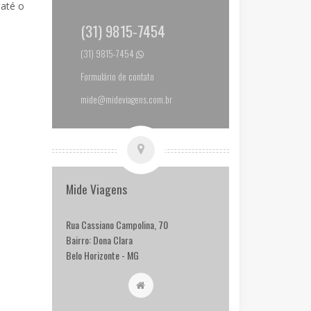
 até o
(31) 9815-7454
(31) 9815-7454
Formulário de contato
mide@mideviagens.com.br
Mide Viagens
Rua Cassiano Campolina, 70
Bairro: Dona Clara
Belo Horizonte - MG