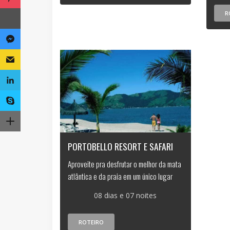
R
PORTOBELLO RESORT E SAFARI
Aproveite pra desfrutar o melhor da mata
atlântica e da praia em um único lugar
08 dias e 07 noites
ROTEIRO