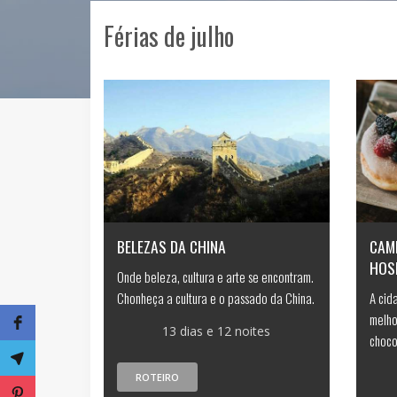
Férias de julho
BELEZAS DA CHINA
CAM
HOS
Onde beleza, cultura e arte se encontram.
Chonheça a cultura e o passado da China.
A cid
melho
13 dias e 12 noites
choco
ROTEIRO