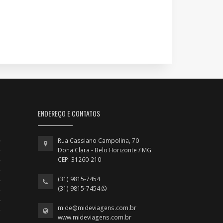
ENDEREÇO E CONTATOS
Rua Cassiano Campolina, 70
Dona Clara - Belo Horizonte / MG
CEP: 31260-210
(31) 9815-7454
(31) 9815-7454
mide@mideviagens.com.br
www.mideviagens.com.br