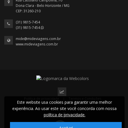
Rua Cassiano Campolina, 70
Dona Clara - Belo Horizonte / MG
CEP: 31260-210
(31) 9815-7454
(31) 9815-7454
mide@mideviagens.com.br
www.mideviagens.com.br
Política de privacidade
|
Termos e Condições
Este website usa cookies para garantir uma melhor
2022 © Todos os direitos reservados.
experiência. Ao usar este site você concorda com nossa
política de privacidade.
Aceitar!